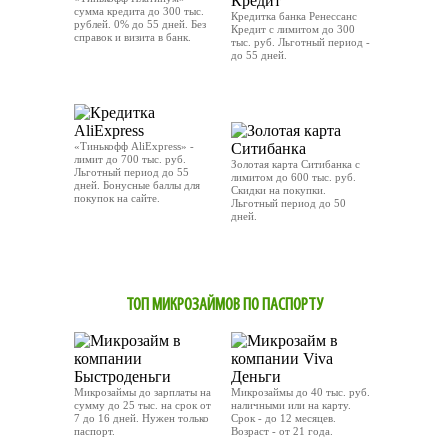
сумма кредита до 300 тыс.
Кредитка банка Ренессанс
рублей. 0% до 55 дней. Без
Кредит с лимитом до 300
справок и визита в банк.
тыс. руб. Льготный период -
до 55 дней.
ОТПРАВИТЬ ЗАЯВКУ
OТПРАВИТЬ ЗАЯВКУ
«Тинькофф AliExpress» -
лимит до 700 тыс. руб.
Золотая карта Ситибанка с
Льготный период до 55
лимитом до 600 тыс. руб.
дней. Бонусные баллы для
Скидки на покупки.
покупок на сайте.
Льготный период до 50
дней.
ОТПРАВИТЬ ЗАЯВКУ
OТПРАВИТЬ ЗАЯВКУ
ТОП МИКРОЗАЙМОВ ПО ПАСПОРТУ
Микрозаймы до зарплаты на
Микрозаймы до 40 тыс. руб.
сумму до 25 тыс. на срок от
наличными или на карту.
7 до 16 дней. Нужен только
Срок - до 12 месяцев.
паспорт.
Возраст - от 21 года.