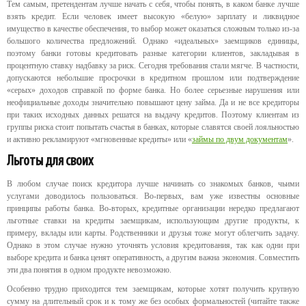
Тем самым, претендентам лучше начать с себя, чтобы понять, в каком банке лучше
взять кредит. Если человек имеет высокую «белую» зарплату и ликвидное
имущество в качестве обеспечения, то выбор может оказаться сложным только из-за
большого количества предложений. Однако «идеальных» заемщиков единицы,
поэтому банки готовы кредитовать разные категории клиентов, закладывая в
процентную ставку надбавку за риск. Сегодня требования стали мягче. В частности,
допускаются небольшие просрочки в кредитном прошлом или подтверждение
«серых» доходов справкой по форме банка. Но более серьезные нарушения или
неофициальные доходы значительно повышают цену займа. Да и не все кредиторы
при таких исходных данных решатся на выдачу кредитов. Поэтому клиентам из
группы риска стоит попытать счастья в банках, которые славятся своей лояльностью
и активно рекламируют «мгновенные кредиты» или «
займы по двум документам
».
Льготы для своих
В любом случае поиск кредитора лучше начинать со знакомых банков, чьими
услугами доводилось пользоваться. Во-первых, вам уже известны основные
принципы работы банка. Во-вторых, кредитные организации нередко предлагают
льготные ставки на кредиты заемщикам, использующим другие продукты, к
примеру, вклады или карты. Родственники и друзья тоже могут облегчить задачу.
Однако в этом случае нужно уточнять условия кредитования, так как одни при
выборе кредита и банка ценят оперативность, а другим важна экономия. Совместить
эти два понятия в одном продукте невозможно.
Особенно трудно приходится тем заемщикам, которые хотят получить крупную
сумму на длительный срок и к тому же без особых формальностей (читайте также