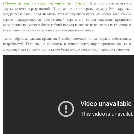
«
Можно ли получить кредит наличными на 10 лет?
»). При отсутствии залога эта
задача кажется неразрешимой. И все же не стоит терять надежду. Если крупные
федеральные банки вряд ли отклонятся от заданного курса (на местах они обычно
строго придерживаются обозначенной стратегии), то региональные кредитные
организации применяют более гибкий подход к оценке потенциальных клиентов и
могут отнестись к запросам клиента с большим пониманием.
Таким образом, сделать правильный выбор поможет точная оценка собственных
потребностей. Если вы не ошиблись и нашли подходящую организацию, то в
следующий раз вопрос о том, в каком банке лучше взять кредит, вряд ли возникнет.