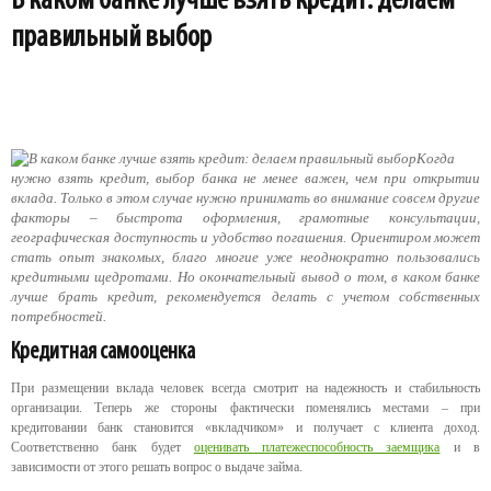
В каком банке лучше взять кредит: делаем
правильный выбор
Когда
нужно взять кредит, выбор банка не менее важен, чем при открытии
вклада. Только в этом случае нужно принимать во внимание совсем другие
факторы – быстрота оформления, грамотные консультации,
географическая доступность и удобство погашения. Ориентиром может
стать опыт знакомых, благо многие уже неоднократно пользовались
кредитными щедротами. Но окончательный вывод о том, в каком банке
лучше брать кредит, рекомендуется делать с учетом собственных
потребностей.
Кредитная самооценка
При размещении вклада человек всегда смотрит на надежность и стабильность
организации. Теперь же стороны фактически поменялись местами – при
кредитовании банк становится «вкладчиком» и получает с клиента доход.
Соответственно банк будет
оценивать платежеспособность заемщика
и в
зависимости от этого решать вопрос о выдаче займа.