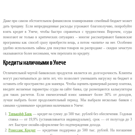
Даже при самом обстоятельном финансовом планировании семейный бюджет может
дать трещину. Если непредвиденные расходы угрожают благополучию, попробуйте
взять кредит в Унече, чтобы быстро справиться с трудностями. Впрочем, ссуды
помогают не только в критических ситуациях – многие рассматривают банковские
программы как способ сразу приобрести вещь, а потом «копить» на нее. Особенно
удобно использовать займы для покупки товаров на распродаже – скидки зачастую
оказываются более весомыми, чем переплата по кредиту.
Кредиты наличными в Унече
Отличительной чертой банковских продуктов является их долгосрочность. Клиенты
могут рассчитываться до пяти лет, что позволяет уменьшить нагрузку на бюджет и
оставить себе пространство для маневра. Чтобы оценить примерный размер платежа,
введите желаемые параметры ссуды на сайте банка, где размещаются калькуляторы
для таких расчетов. Если ежемесячный взнос занимает более 30% от доходов,
лучше выбрать более продолжительный период. Мы выбрали несколько банков с
самыми «длинными» кредитами наличными в Унече:
Тинькофф Банк
— кредит на сумму до 500 тыс. рублей без обеспечения. Годовая
ставка — от 19,9% (устанавливается индивидуально), срок — от полугода до 3
лет. Быстрое онлайн-оформление без подтверждения дохода.
Ренессанс Кредит
— кредитная поддержка до 500 тыс. рублей. На погашение