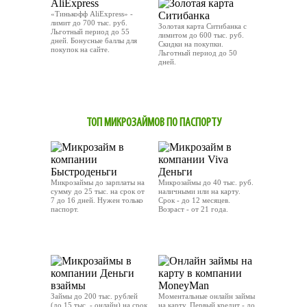
«Тинькофф AliExpress» -
лимит до 700 тыс. руб.
Золотая карта Ситибанка с
Льготный период до 55
лимитом до 600 тыс. руб.
дней. Бонусные баллы для
Скидки на покупки.
покупок на сайте.
Льготный период до 50
дней.
ОТПРАВИТЬ ЗАЯВКУ
OТПРАВИТЬ ЗАЯВКУ
ТОП МИКРОЗАЙМОВ ПО ПАСПОРТУ
Микрозаймы до зарплаты на
Микрозаймы до 40 тыс. руб.
сумму до 25 тыс. на срок от
наличными или на карту.
7 до 16 дней. Нужен только
Срок - до 12 месяцев.
паспорт.
Возраст - от 21 года.
ОТПРАВИТЬ ЗАЯВКУ
ОТПРАВИТЬ ЗАЯВКУ
Займы до 200 тыс. рублей
Моментальные онлайн займы
(до 15 тыс. - онлайн) на срок
на карту. Первый кредит - до