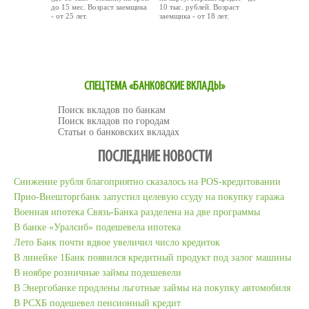
до 15 мес. Возраст заемщика
10 тыс. рублей. Возраст
- от 25 лет.
заемщика - от 18 лет.
ОТПРАВИТЬ ЗАЯВКУ
ОТПРАВИТЬ ЗАЯВКУ
СПЕЦТЕМА «БАНКОВСКИЕ ВКЛАДЫ»
Поиск вкладов по банкам
Поиск вкладов по городам
Статьи о банковских вкладах
ПОСЛЕДНИЕ НОВОСТИ
Снижение рубля благоприятно сказалось на POS-кредитовании
Прио-Внешторгбанк запустил целевую ссуду на покупку гаража
Военная ипотека Связь-Банка разделена на две программы
В банке «Уралсиб» подешевела ипотека
Лето Банк почти вдвое увеличил число кредиток
В линейке 1Банк появился кредитный продукт под залог машины
В ноябре розничные займы подешевели
В Энергобанке продлены льготные займы на покупку автомобиля
В РСХБ подешевел пенсионный кредит