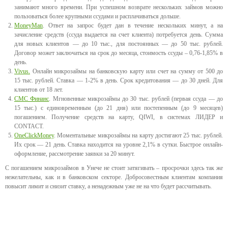
занимают много времени. При успешном возврате нескольких займов можно
пользоваться более крупными ссудами и расплачиваться дольше.
MoneyMan
. Ответ на запрос будет дан в течение нескольких минут, а на
зачисление средств (ссуда выдается на счет клиента) потребуется день. Сумма
для новых клиентов — до 10 тыс., для постоянных — до 50 тыс. рублей.
Договор может заключаться на срок до месяца, стоимость ссуды – 0,76-1,85% в
день.
Vivus.
Онлайн микрозаймы на банковскую карту или счет на сумму от 500 до
15 тыс. рублей. Ставка — 1-2% в день. Срок кредитования — до 30 дней. Для
клиентов от 18 лет.
СМС Финанс
. Мгновенные микрозаймы до 30 тыс. рублей (первая ссуда — до
15 тыс.) с единовременным (до 21 дня) или постепенным (до 9 месяцев)
погашением. Получение средств на карту, QIWI, в системах ЛИДЕР и
CONTACT.
OneClickMoney
. Моментальные микрозаймы на карту достигают 25 тыс. рублей.
Их срок — 21 день. Ставка находится на уровне 2,1% в сутки. Быстрое онлайн-
оформление, рассмотрение заявки за 20 минут.
С погашением микрозаймов в Унече не стоит затягивать – просрочки здесь так же
нежелательны, как и в банковском секторе. Добросовестным клиентам компания
повысит лимит и снизит ставку, а ненадежным уже не на что будет рассчитывать.