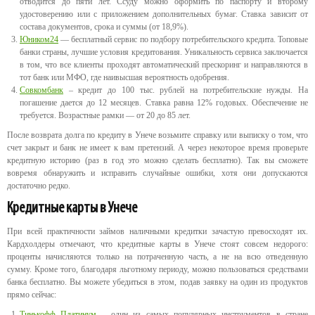
отводится до пяти лет. Ссуду можно оформить по паспорту и второму
удостоверению или с приложением дополнительных бумаг. Ставка зависит от
состава документов, срока и суммы (от 18,9%).
Юником24
— бесплатный сервис по подбору потребительского кредита. Топовые
банки страны, лучшие условия кредитования. Уникальность сервиса заключается
в том, что все клиенты проходят автоматический прескоринг и направляются в
тот банк или МФО, где наивысшая вероятность одобрения.
Совкомбанк
– кредит до 100 тыс. рублей на потребительские нужды. На
погашение дается до 12 месяцев. Ставка равна 12% годовых. Обеспечение не
требуется. Возрастные рамки — от 20 до 85 лет.
После возврата долга по кредиту в Унече возьмите справку или выписку о том, что
счет закрыт и банк не имеет к вам претензий. А через некоторое время проверьте
кредитную историю (раз в год это можно сделать бесплатно). Так вы сможете
вовремя обнаружить и исправить случайные ошибки, хотя они допускаются
достаточно редко.
Кредитные карты в Унече
При всей практичности займов наличными кредитки зачастую превосходят их.
Кардхолдеры отмечают, что кредитные карты в Унече стоят совсем недорого:
проценты начисляются только на потраченную часть, а не на всю отведенную
сумму. Кроме того, благодаря льготному периоду, можно пользоваться средствами
банка бесплатно. Вы можете убедиться в этом, подав заявку на один из продуктов
прямо сейчас:
Тинькофф Платинум
– один из самых популярных инструментов в стране