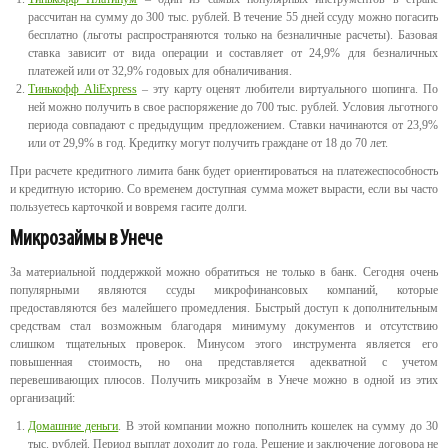
рассчитан на сумму до 300 тыс. рублей. В течение 55 дней ссуду можно погасить
бесплатно (льготы распространяются только на безналичные расчеты). Базовая
ставка зависит от вида операции и составляет от 24,9% для безналичных
платежей или от 32,9% годовых для обналичивания.
Тинькофф AliExpress
– эту карту оценят любители виртуального шопинга. По
ней можно получить в свое распоряжение до 700 тыс. рублей. Условия льготного
периода совпадают с предыдущим предложением. Ставки начинаются от 23,9%
или от 29,9% в год. Кредитку могут получить граждане от 18 до 70 лет.
При расчете кредитного лимита банк будет ориентироваться на платежеспособность
и кредитную историю. Со временем доступная сумма может вырасти, если вы часто
пользуетесь карточкой и вовремя гасите долги.
Микрозаймы в Унече
За материальной поддержкой можно обратиться не только в банк. Сегодня очень
популярными являются ссуды микрофинансовых компаний, которые
предоставляются без малейшего промедления. Быстрый доступ к дополнительным
средствам стал возможным благодаря минимуму документов и отсутствию
слишком тщательных проверок. Минусом этого инструмента является его
повышенная стоимость, но она представляется адекватной с учетом
перевешивающих плюсов. Получить микрозайм в Унече можно в одной из этих
организаций:
Домашние деньги
. В этой компании можно пополнить кошелек на сумму до 30
тыс. рублей. Период выплат доходит до года. Решение и заключение договора не