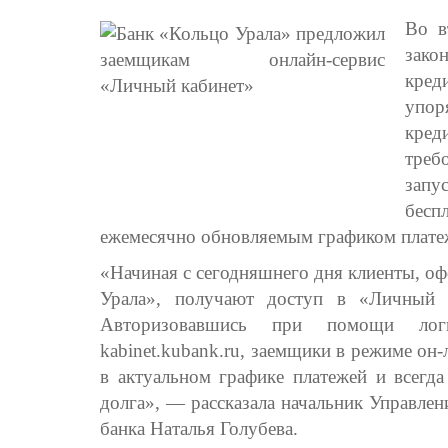
Во в
зако
кре
упо
кред
треб
зап
бесп
ежемесячно обновляемым графиком плате
«Начиная с сегодняшнего дня клиенты, о
Урала», получают доступ в «Личный к
Авторизовавшись при помощи ло
kabinet.kubank.ru, заемщики в режиме он
в актуальном графике платежей и всегд
долга», — рассказала начальник Управлен
банка Наталья Голубева.