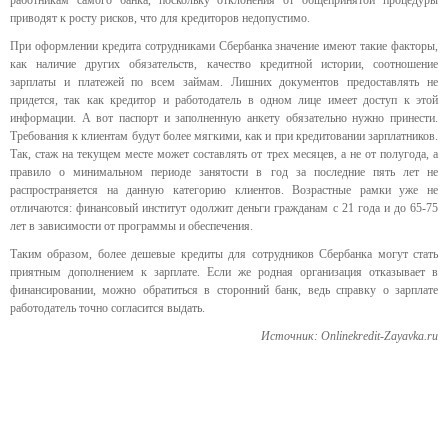
работникам самого банка, поскольку отклонения от общепринятой процедуры
приводят к росту рисков, что для кредиторов недопустимо.
При оформлении кредита сотрудниками Сбербанка значение имеют такие факторы,
как наличие других обязательств, качество кредитной истории, соотношение
зарплаты и платежей по всем займам. Лишних документов предоставлять не
придется, так как кредитор и работодатель в одном лице имеет доступ к этой
информации. А вот паспорт и заполненную анкету обязательно нужно принести.
Требования к клиентам будут более мягкими, как и при кредитовании зарплатников.
Так, стаж на текущем месте может составлять от трех месяцев, а не от полугода, а
правило о минимальном периоде занятости в год за последние пять лет не
распространяется на данную категорию клиентов. Возрастные рамки уже не
отличаются: финансовый институт одолжит деньги гражданам с 21 года и до 65-75
лет в зависимости от программы и обеспечения.
Таким образом, более дешевые кредиты для сотрудников Сбербанка могут стать
приятным дополнением к зарплате. Если же родная организация отказывает в
финансировании, можно обратиться в сторонний банк, ведь справку о зарплате
работодатель точно согласится выдать.
Источник: Onlinekredit-Zayavka.ru