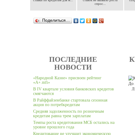
ставки по кредитам для м...
ставок не вызвало роста
сох
спрос...
Поделиться…
ПОСЛЕДНИЕ
К
НОВОСТИ
«Народной Казне» присвоен рейтинг
«А+.mfi»
До 
В IV квартале условия банковских кредитов
Л
смягчаются
В Райффайзенбанке стартовала сезонная
акция по потребкредитам
Средняя задолженность по розничным
кредитам равна трем зарплатам
Темпы роста кредитования МСБ остались на
уровне прошлого года
Кредитование не улучшит экономическую