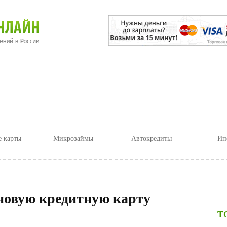
Статьи
Практикум
Отзывы о банках
 карты
Микрозаймы
Автокредиты
Ип
 новую кредитную карту
Т