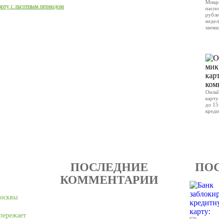
Микр
арту с льготным периодом
паспо
рубле
недел
заемщ
ОТП
Онлай
карту
до 15
креди
ОТП
ПОСЛЕДНИЕ
ПО
КОММЕНТАРИИ
Москвы
пережает