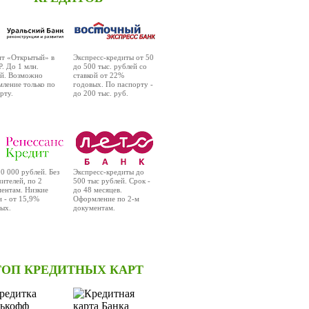
ит «Открытый» в
Экспресс-кредиты от 50
. До 1 млн.
до 500 тыс. рублей со
ей. Возможно
ставкой от 22%
ление только по
годовых. По паспорту -
рту.
до 200 тыс. руб.
РАВИТЬ ЗАЯВКУ
ОТПРАВИТЬ ЗАЯВКУ
0 000 рублей. Без
Экспресс-кредиты до
ителей, по 2
500 тыс рублей. Срок -
ентам. Низкие
до 48 месяцев.
и - от 15,9%
Оформление по 2-м
ых.
документам.
РАВИТЬ ЗАЯВКУ
ОТПРАВИТЬ ЗАЯВКУ
ТОП КРЕДИТНЫХ КАРТ