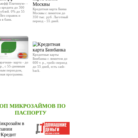
ькофф Платинум» -
 кредита до 300
Кредитная карта Банка
рублей. 0% до 55
Москвы с лимитом до
 Без справок и
350 тыс. руб. Льготный
а в банк.
период - 55 дней.
РАВИТЬ ЗАЯВКУ
OТПРАВИТЬ ЗАЯВКУ
Кредитные карты
Бинбанка с лимитом до
рачная» карта - до
600 т. р., грейс-период
.р., с 55-дневным
до 55 дней, есть cash-
ным периодом,
back.
ная программа.
ОТПРАВИТЬ ЗАЯВКУ
РАВИТЬ ЗАЯВКУ
ОП МИКРОЗАЙМОВ ПО
ПАСПОРТУ