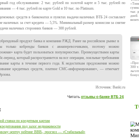
ервый год обслуживания: 2 тыс. рублей по золотой карте и 5 тыс. рублей по
«Тин
сумма
вания — 4 тыс. рублей по карте Gold и 10 тыс. по Platinum.
тыс. 
дней.
денежных средств в банкоматах и пунктах выдачи наличных ВТБ 24 составляет
визит
ие наличных за счет кредита — 5,5%. Минимальный размер комиссии за снятие
ыдачи наличных сторонних банков — 300 рублей.
ОТП
обрендовый продукт банка и компании РЖД. Ранее на российском рынке в
ны только кобренды банков с авиаперевозчиками, поэтому можно
орожная» карта будет пользоваться популярностью. Преимуществами карты
йс-период, который распространяется на все операции, лояльные требования
«Проз
ивание карты в течение первого года. К недостаткам предложения можно
300 т
чивание кредитных средств, платное СМС-информирование», — отмечает
льгот
Орлова.
бонус
Источник: Banki.ru
ОТП
Читать
отзывы о банке ВТБ 24
Т
:
ой ставки по кредитным картам
 кредитования под залог недвижимости
овому центру рейтинг BBB-, прогноз — «Стабильный»