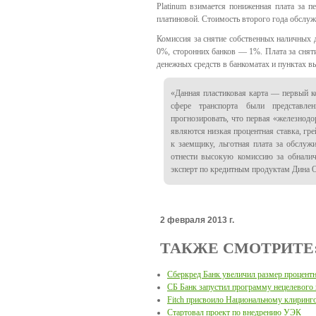
Platinum взимается пониженная плата за п
платиновой. Стоимость второго года обслужи
Комиссия за снятие собственных наличных 
0%, сторонних банков — 1%. Плата за снят
денежных средств в банкоматах и пунктах в
«Данная пластиковая карта — первый к
сфере транспорта были представле
прогнозировать, что первая «железнод
являются низкая процентная ставка, гре
к заемщику, льготная плата за обслуж
отнести высокую комиссию за обнали
эксперт по кредитным продуктам Дина 
2 февраля 2013 г.
ТАКЖЕ СМОТРИТЕ
Сберкред Банк увеличил размер процентн
СБ Банк запустил программу нецелевого
Fitch присвоило Национальному клиринг
Стартовал проект по внедрению УЭК