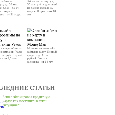
озаймы по
Займы по паспорту до
рту до 30 тыс.
30 тыс. руб. с доставкой
й. Срок - до 24
на дом на срок до 52
ь. Возраст
недель. Возраст - от 18
ика - от 21 года.
лет.
РАВИТЬ ЗАЯВКУ
ОТПРАВИТЬ ЗАЯВКУ
н микрозаймы на
Моментальные онлайн
 в компании Vivus
займы на карту. Первый
 тыс. руб. Первый
кредит - до 8 тыс.
т - до 7,5 тыс.
рублей. Возраст
заемщика - от 18 лет.
РАВИТЬ ЗАЯВКУ
ОТПРАВИТЬ ЗАЯВКУ
СЛЕДНИЕ СТАТЬИ
Банк заблокировал кредитную
карту: как поступить в такой
ситуации?