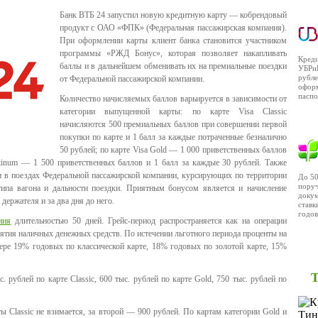
Банк ВТБ 24 запустил новую кредитную карту — кобрендовый
продукт с ОАО «ФПК» (Федеральная пассажирская компания).
При оформлении карты клиент банка становится участником
программы «РЖД Бонус», которая позволяет накапливать
Кред
баллы и в дальнейшем обменивать их на премиальные поездки
УБРиР
рубл
от Федеральной пассажирской компании.
оформ
паспо
Количество начисляемых баллов варьируется в зависимости от
категории выпущенной карты: по карте Visa Classic
ОТП
начисляются 500 премиальных баллов при совершении первой
покупки по карте и 1 балл за каждые потраченные безналично
50 рублей; по карте Visa Gold — 1 000 приветственных баллов
atinum — 1 500 приветственных баллов и 1 балл за каждые 30 рублей. Также
и в поездах Федеральной пассажирской компании, курсирующих по территории
До 50
поруч
типа вагона и дальности поездки. Приятным бонусом является и начисление
докум
держателя и за два дня до него.
ставк
годов
ния
длительностью 50 дней. Грейс-период распространяется как на операции
снятия наличных денежных средств. По истечении льготного периода проценты на
ОТП
ере 19% годовых по классической карте, 18% годовых по золотой карте, 15%
рублей по карте Classic, 600 тыс. рублей по карте Gold, 750 тыс. рублей по
ы Classic не взимается, за второй — 900 рублей. По картам категории Gold и