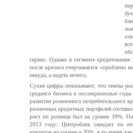
пе
бум
ба
зн
от
вс
обс
сервис. Однако в сегменте кредитования
после кризиса очерчивается «проблема ж
некуда, а надеть нечего.
Сухие цифры показывают, что темпы рос
среднего бизнеса в послекризисные годы
развития розничного потребительского кр
розничных кредитных портфелей составил
рост по рознице был на уровне 39%. По
2013 году: Центробанк ожидает по ит
кредитов на уровне в 30%, в то время как