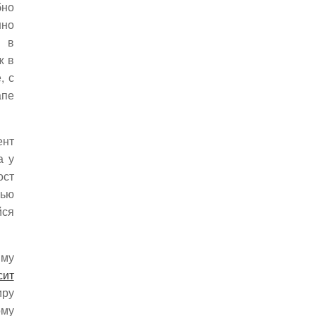
бно
нно
ь в
ж в
, с
апе
ент
а у
ост
лью
йся
мму
сит
иру
ому