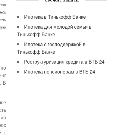
Свежие записи
ния
нок
Ипотека в Тинькофф Банке
ить
Ипотека для молодой семьи в
вую
Тинькофф Банке
Ипотека с господдержкой в
Тинькофф Банке
Реструктуризация кредита в ВТБ 24
 но
Ипотека пенсионерам в ВТБ 24
инг
. В
.
лье
сть
ния
рос
й с