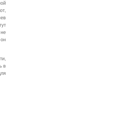
ной
от,
яев
гут
 не
 он
ти,
ь в
для