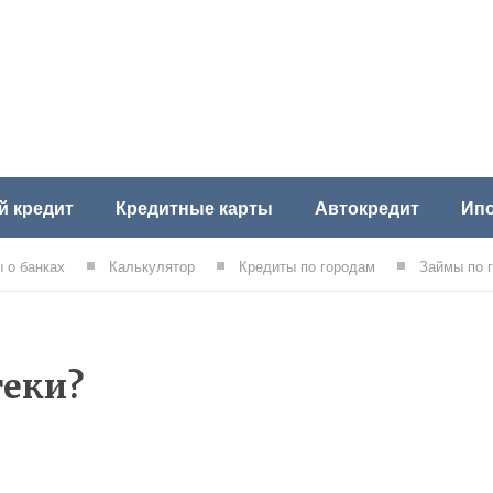
й кредит
Кредитные карты
Автокредит
Ипо
 о банках
Калькулятор
Кредиты по городам
Займы по 
теки?