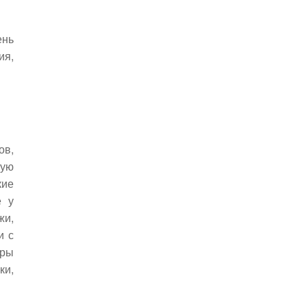
ень
ия,
ов,
ную
кие
е у
жи,
и с
оры
ки,