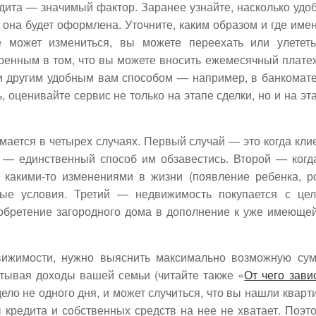
ита — значимый фактор. Заранее узнайте, насколько удо
к она будет оформлена. Уточните, каким образом и где име
е может измениться, вы можете переехать или улетет
еренным в том, что вы можете вносить ежемесячный плате
и другим удобным вам способом — например, в банкомате
, оценивайте сервис не только на этапе сделки, но и на эт
ается в четырех случаях. Первый случай — это когда кли
а — единственный способ им обзавестись. Второй — когд
с какими-то изменениями в жизни (появление ребенка, р
ые условия. Третий — недвижимость покупается с це
иобретение загородного дома в дополнение к уже имеюще
вижимости, нужно выяснить максимально возможную су
итывая доходы вашей семьи (читайте также «
От чего зави
ело не одного дня, и может случиться, что вы нашли кварт
 кредита и собственных средств на нее не хватает. Поэт