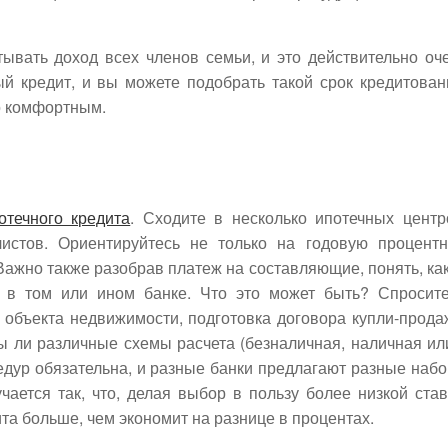
ывать доход всех членов семьи, и это действительно оч
ый кредит, и вы можете подобрать такой срок кредитован
о комфортным.
течного кредита
. Сходите в несколько ипотечных центр
листов. Ориентируйтесь не только на годовую процент
Важно также разобрав платеж на составляющие, понять, ка
 в том или ином банке. Что это может быть? Спросит
а объекта недвижимости, подготовка договора купли-прода
ы ли различные схемы расчета (безналичная, наличная ил
едур обязательна, и разные банки предлагают разные наб
ается так, что, делая выбор в пользу более низкой став
та больше, чем экономит на разнице в процентах.