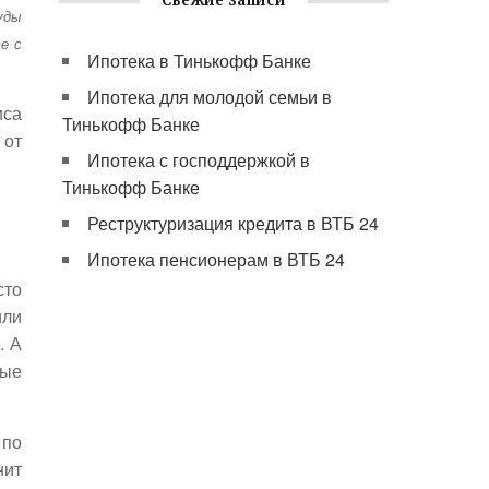
Свежие записи
уды
е с
Ипотека в Тинькофф Банке
Ипотека для молодой семьи в
иса
Тинькофф Банке
 от
Ипотека с господдержкой в
Тинькофф Банке
Реструктуризация кредита в ВТБ 24
Ипотека пенсионерам в ВТБ 24
сто
или
. А
рые
 по
нит