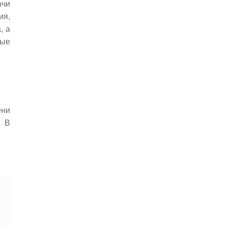
ачи
ия,
, а
ные
ени
. В