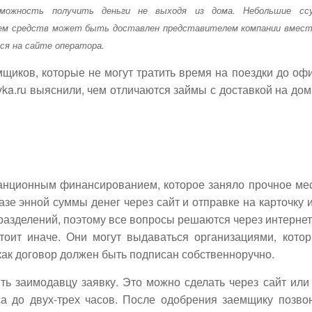
зможность получить деньги не выходя из дома. Небольшие сс
бъем средств может быть доставлен представителем компании вмест
тся на сайте оператора.
мщиков, которые не могут тратить время на поездки до оф
vka.ru выяснили, чем отличаются займы с доставкой на дом
анционным финансированием, которое заняло прочное ме
зе энной суммы денег через сайт и отправке на карточку 
разделений, поэтому все вопросы решаются через интернет
тоит иначе. Они могут выдаваться организациями, кото
как договор должен быть подписан собственноручно.
ть заимодавцу заявку. Это можно сделать через сайт или
са до двух-трех часов. После одобрения заемщику позво