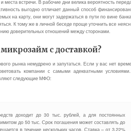
 места встречи. В рабочие дни велика вероятность перед
ративность выгодно отличает данный способ финансирован
мых на карту, они могут задержаться в пути по вине банка
ться. К тому же в личной беседе проще уточнить все неяс
лению доверительных отношений между сторонами.
микрозайм с доставкой?
ого рынка немудрено и запутаться. Если у вас нет врем
оветовать компании с самыми адекватными условиями
тавляют следующие МФО:
едств доходит до 30 тыс. рублей, а для постоянных
лимитом до 50 тыс. Срок погашения может составлять до
ешается в течение нескольких часов. Ставка – от 3,22%