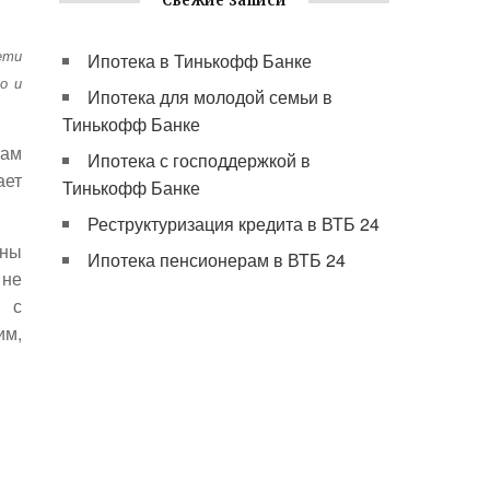
Свежие записи
ети
Ипотека в Тинькофф Банке
о и
Ипотека для молодой семьи в
Тинькофф Банке
кам
Ипотека с господдержкой в
ает
Тинькофф Банке
Реструктуризация кредита в ВТБ 24
аны
Ипотека пенсионерам в ВТБ 24
 не
я с
им,