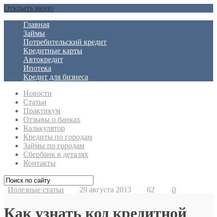
Открыть меню
Главная
Займы
Потребительский кредит
Кредитные карты
Автокредит
Ипотека
Кредит для бизнеса
Новости
Статьи
Практикум
Отзывы о банках
Калькулятор
Кредиты по городам
Займы по городам
Сбербанк в деталях
Контакты
Полезные статьи
29 августа 2013
62
0
Как узнать код кредитной