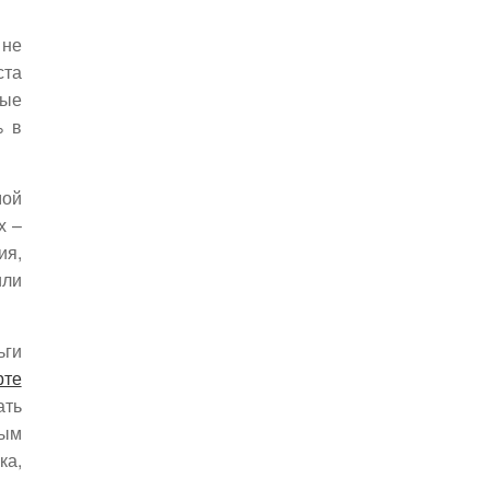
 не
ста
ные
% в
мой
х –
ия,
или
ьги
рте
ать
рым
ка,