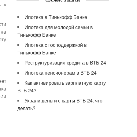
Свежие записи
ь в
Ипотека в Тинькофф Банке
сти
Ипотека для молодой семьи в
 на
Тинькофф Банке
рту
Ипотека с господдержкой в
Тинькофф Банке
Реструктуризация кредита в ВТБ 24
Ипотека пенсионерам в ВТБ 24
еет
Как активировать зарплатную карту
нка
ВТБ 24?
ьги
Украли деньги с карты ВТБ 24: что
делать?