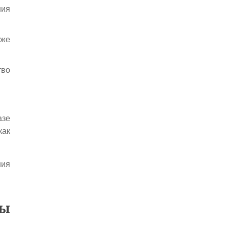
ния
 же
тво
азе
как
ния
ты