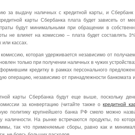
ию за выдачу наличных с кредитной карты, и Сбербанк
редитной карты Сбербанка плата будет зависеть от ме
затраты будут минимальными при обращении в собствен
арты не влияет на комиссию – плата будет составлять 3
 или кассах.
 комиссию, которая удерживается независимо от получае
овлен только при получении наличных в чужих устройства
 оформившим кредитку в рамках персонального предложен
ждую операцию, независимо от принадлежности банкомата 
тной карты Сбербанка будут еще выше, поскольку ден
омиссии за конвертацию (читайте также о
кредитной ка
ную политику крупнейшего банка РФ смело можно назв
чу наличности. На рынке встречаются продукты, по кото
уммы, так что применяемые сборы, равно как и минимал
ги, не боясь больших расходов.